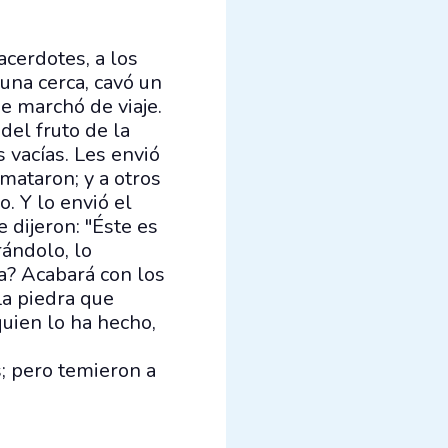
acerdotes, a los
una cerca, cavó un
se marchó de viaje.
del fruto de la
 vacías. Les envió
 mataron; y a otros
. Y lo envió el
 dijeron: "Éste es
rándolo, lo
ña? Acabará con los
La piedra que
quien lo ha hecho,
s; pero temieron a