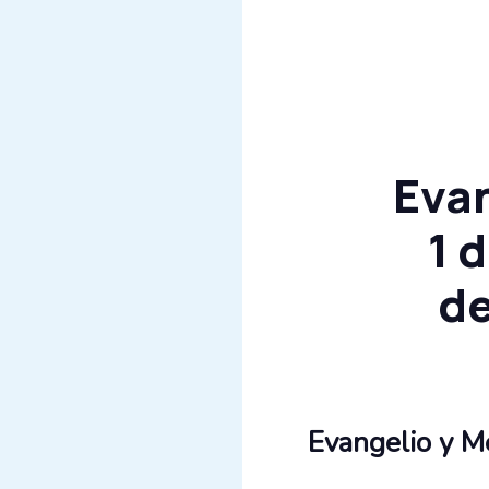
Evan
1 
de
Evangelio y M