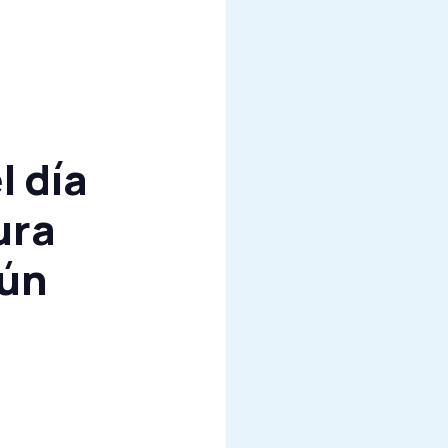
l día
ura
gún