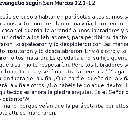
 evangelio según San Marcos 12,1-12
esús se puso a hablar en parábolas a los sumos s
ncianos: «Un hombre plantó una viña, la rodeó con 
a casa del guarda, la arrendó a unos labradores y 
 un criado a los labradores, para percibir su tanto 
rraron, lo apalearon y lo despidieron con las manos
 lo insultaron y lo descalabraron. Envió a otro y lo
on o los mataron. Le quedaba uno, su hijo querido
ue a su hijo lo respetarían. Pero los labradores se
, lo matamos, y será nuestra la herencia." Y, agar
aron fuera de la viña. ¿Que hará el dueño de la vi
rá la viña a otros. ¿No habéis leído aquel texto: "
uitectos es ahora la piedra angular. Es el Señor 
o patente"?»
 mano, porque veían que la parábola iba por ello
dolo allí, se marcharon.