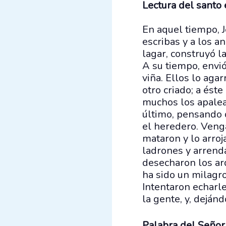
Lectura del santo
En aquel tiempo, J
escribas y a los a
lagar, construyó l
A su tiempo, envió
viña. Ellos lo aga
otro criado; a éste
muchos los apalear
último, pensando q
el heredero. Venga
mataron y lo arroj
ladrones y arrenda
desecharon los arq
ha sido un milagr
Intentaron echarle
la gente, y, deján
Palabra del Señor