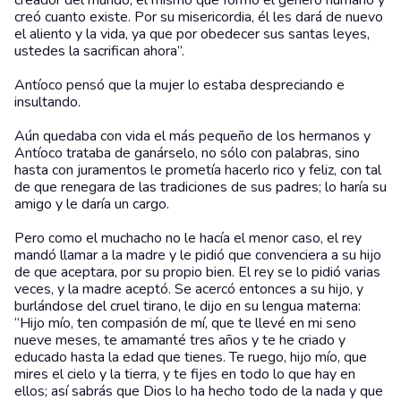
creador del mundo, el mismo que formó el género humano y
creó cuanto existe. Por su misericordia, él les dará de nuevo
el aliento y la vida, ya que por obedecer sus santas leyes,
ustedes la sacrifican ahora”.
Antíoco pensó que la mujer lo estaba despreciando e
insultando.
Aún quedaba con vida el más pequeño de los hermanos y
Antíoco trataba de ganárselo, no sólo con palabras, sino
hasta con juramentos le prometía hacerlo rico y feliz, con tal
de que renegara de las tradiciones de sus padres; lo haría su
amigo y le daría un cargo.
Pero como el muchacho no le hacía el menor caso, el rey
mandó llamar a la madre y le pidió que convenciera a su hijo
de que aceptara, por su propio bien. El rey se lo pidió varias
veces, y la madre aceptó. Se acercó entonces a su hijo, y
burlándose del cruel tirano, le dijo en su lengua materna:
“Hijo mío, ten compasión de mí, que te llevé en mi seno
nueve meses, te amamanté tres años y te he criado y
educado hasta la edad que tienes. Te ruego, hijo mío, que
mires el cielo y la tierra, y te fijes en todo lo que hay en
ellos; así sabrás que Dios lo ha hecho todo de la nada y que