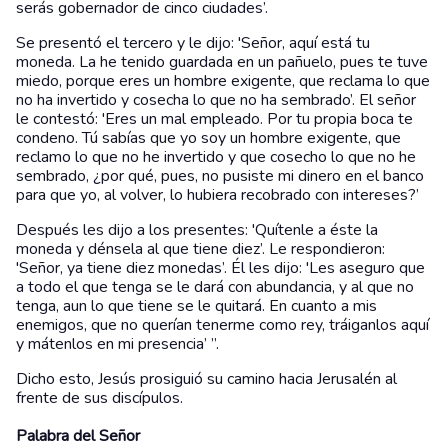
serás gobernador de cinco ciudades’.
Se presentó el tercero y le dijo: 'Señor, aquí está tu
moneda. La he tenido guardada en un pañuelo, pues te tuve
miedo, porque eres un hombre exigente, que reclama lo que
no ha invertido y cosecha lo que no ha sembrado’. El señor
le contestó: 'Eres un mal empleado. Por tu propia boca te
condeno. Tú sabías que yo soy un hombre exigente, que
reclamo lo que no he invertido y que cosecho lo que no he
sembrado, ¿por qué, pues, no pusiste mi dinero en el banco
para que yo, al volver, lo hubiera recobrado con intereses?’
Después les dijo a los presentes: 'Quítenle a éste la
moneda y dénsela al que tiene diez’. Le respondieron:
'Señor, ya tiene diez monedas’. Él les dijo: 'Les aseguro que
a todo el que tenga se le dará con abundancia, y al que no
tenga, aun lo que tiene se le quitará. En cuanto a mis
enemigos, que no querían tenerme como rey, tráiganlos aquí
y mátenlos en mi presencia’ ”.
Dicho esto, Jesús prosiguió su camino hacia Jerusalén al
frente de sus discípulos.
Palabra del Señor