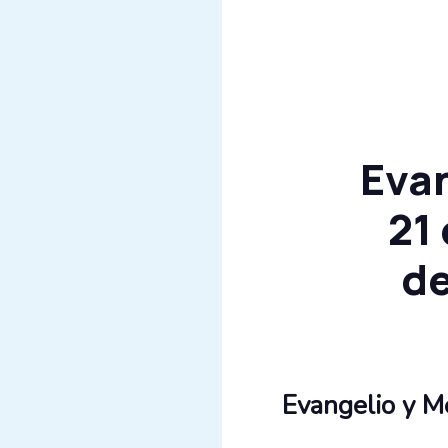
Evan
21
de
Evangelio y Me