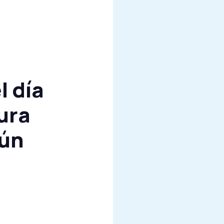
l día
ura
gún