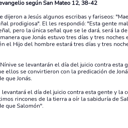
 evangelio según San Mateo 12, 38-42
e dijeron a Jesús algunos escribas y fariseos: "M
ñal prodigiosa". El les respondió: "Esta gente mal
al, pero la única señal que se le dará, será la de
anera que Jonás estuvo tres días y tres noches e
én el Hijo del hombre estará tres días y tres noch
Nínive se levantarán el día del juicio contra esta g
 ellos se convirtieron con la predicación de Jonás
e que Jonás.
e levantará el día del juicio contra esta gente y la
timos rincones de la tierra a oír la sabiduría de S
e que Salomón''.