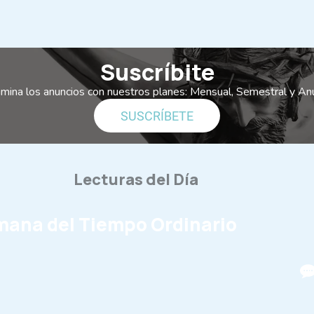
Suscríbite
imina los anuncios con nuestros planes: Mensual, Semestral y An
SUSCRÍBETE
Lecturas del Día
emana del Tiempo Ordinario