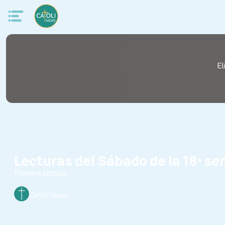
El
Lecturas del Sábado de la 18ª s
Primera lectura
Catoli News