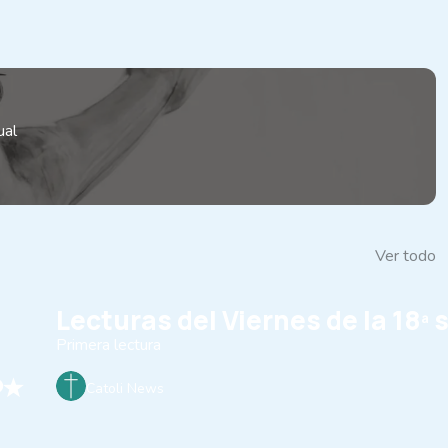
ual
Ver todo
Lecturas del Viernes de la 18
Primera lectura
Catoli News