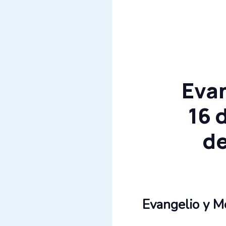
Evan
16 
de
Evangelio y M