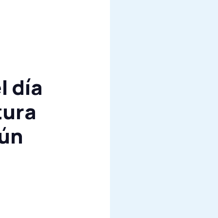
l día
tura
gún