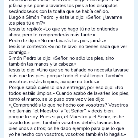
jofaina y se pone a lavarles los pies a los discípulos,
secándoselos con la toalla que se había ceñido.
Llegó a Simón Pedro, y éste le dijo: «Señor, ¿lavarme
los pies tú a mí?»
Jesús le replicó: «Lo que yo hago tú no lo entiendes
ahora, pero lo comprenderás más tarde.»
Pedro le dijo: «No me lavarás los pies jamás.»
Jesús le contestó: «Si no te lavo, no tienes nada que ver
conmigo.»
Simón Pedro le dijo: «Señor, no sólo los pies, sino
también las manos y la cabeza.»
Jesús le dijo: «Uno que se ha bañado no necesita lavarse
más que los pies, porque todo él está limpio. También
vosotros estáis limpios, aunque no todos.»
Porque sabía quién lo iba a entregar, por eso dijo: «No
todos estáis limpios.» Cuando acabó de lavarles los pies,
tomó el manto, se lo puso otra vez y les dijo:
«¿Comprendéis lo que he hecho con vosotros? Vosotros
me llamáis "el Maestro” y “el Señor”, y decís bien,
porque lo soy. Pues si yo, el Maestro y el Señor, os he
lavado los pies, también vosotros debéis lavaros los
pies unos a otros; os he dado ejemplo para que lo que
yo he hecho con vosotros, vosotros también lo hagáis.»