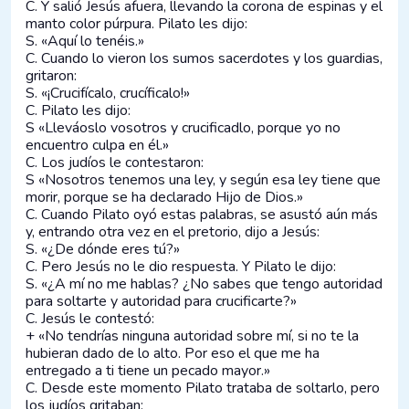
C. Y salió Jesús afuera, llevando la corona de espinas y el
manto color púrpura. Pilato les dijo:
S. «Aquí lo tenéis.»
C. Cuando lo vieron los sumos sacerdotes y los guardias,
gritaron:
S. «¡Crucifícalo, crucíficalo!»
C. Pilato les dijo:
S «Lleváoslo vosotros y crucificadlo, porque yo no
encuentro culpa en él.»
C. Los judíos le contestaron:
S «Nosotros tenemos una ley, y según esa ley tiene que
morir, porque se ha declarado Hijo de Dios.»
C. Cuando Pilato oyó estas palabras, se asustó aún más
y, entrando otra vez en el pretorio, dijo a Jesús:
S. «¿De dónde eres tú?»
C. Pero Jesús no le dio respuesta. Y Pilato le dijo:
S. «¿A mí no me hablas? ¿No sabes que tengo autoridad
para soltarte y autoridad para crucificarte?»
C. Jesús le contestó:
+ «No tendrías ninguna autoridad sobre mí, si no te la
hubieran dado de lo alto. Por eso el que me ha
entregado a ti tiene un pecado mayor.»
C. Desde este momento Pilato trataba de soltarlo, pero
los judíos gritaban: