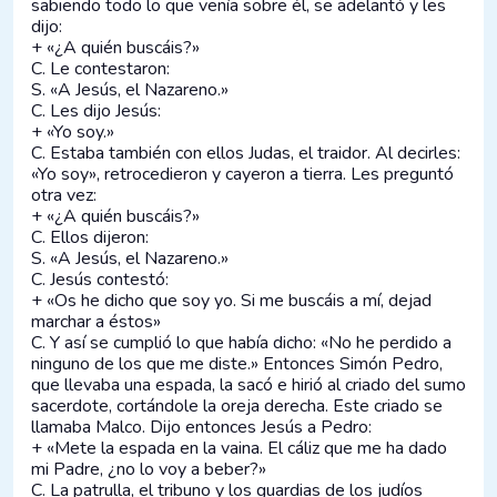
sabiendo todo lo que venía sobre él, se adelantó y les
dijo:
+ «¿A quién buscáis?»
C. Le contestaron:
S. «A Jesús, el Nazareno.»
C. Les dijo Jesús:
+ «Yo soy.»
C. Estaba también con ellos Judas, el traidor. Al decirles:
«Yo soy», retrocedieron y cayeron a tierra. Les preguntó
otra vez:
+ «¿A quién buscáis?»
C. Ellos dijeron:
S. «A Jesús, el Nazareno.»
C. Jesús contestó:
+ «Os he dicho que soy yo. Si me buscáis a mí, dejad
marchar a éstos»
C. Y así se cumplió lo que había dicho: «No he perdido a
ninguno de los que me diste.» Entonces Simón Pedro,
que llevaba una espada, la sacó e hirió al criado del sumo
sacerdote, cortándole la oreja derecha. Este criado se
llamaba Malco. Dijo entonces Jesús a Pedro:
+ «Mete la espada en la vaina. El cáliz que me ha dado
mi Padre, ¿no lo voy a beber?»
C. La patrulla, el tribuno y los guardias de los judíos