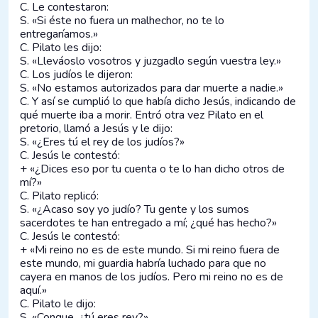
C. Le contestaron:
S. «Si éste no fuera un malhechor, no te lo
entregaríamos.»
C. Pilato les dijo:
S. «Lleváoslo vosotros y juzgadlo según vuestra ley.»
C. Los judíos le dijeron:
S. «No estamos autorizados para dar muerte a nadie.»
C. Y así se cumplió lo que había dicho Jesús, indicando de
qué muerte iba a morir. Entró otra vez Pilato en el
pretorio, llamó a Jesús y le dijo:
S. «¿Eres tú el rey de los judíos?»
C. Jesús le contestó:
+ «¿Dices eso por tu cuenta o te lo han dicho otros de
mí?»
C. Pilato replicó:
S. «¿Acaso soy yo judío? Tu gente y los sumos
sacerdotes te han entregado a mí; ¿qué has hecho?»
C. Jesús le contestó:
+ «Mi reino no es de este mundo. Si mi reino fuera de
este mundo, mi guardia habría luchado para que no
cayera en manos de los judíos. Pero mi reino no es de
aquí.»
C. Pilato le dijo:
S. «Conque, ¿tú eres rey?»