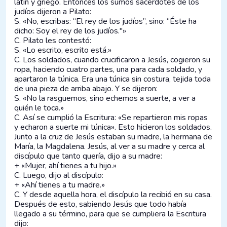
latín y griego. Entonces los sumos sacerdotes de los
judíos dijeron a Pilato:
S. «No, escribas: “El rey de los judíos”, sino: “Éste ha
dicho: Soy el rey de los judíos."»
C. Pilato les contestó:
S. «Lo escrito, escrito está.»
C. Los soldados, cuando crucificaron a Jesús, cogieron su
ropa, haciendo cuatro partes, una para cada soldado, y
apartaron la túnica. Era una túnica sin costura, tejida toda
de una pieza de arriba abajo. Y se dijeron:
S. «No la rasguemos, sino echemos a suerte, a ver a
quién le toca.»
C. Así se cumplió la Escritura: «Se repartieron mis ropas
y echaron a suerte mi túnica». Esto hicieron los soldados.
Junto a la cruz de Jesús estaban su madre, la hermana de
María, la Magdalena. Jesús, al ver a su madre y cerca al
discípulo que tanto quería, dijo a su madre:
+ «Mujer, ahí tienes a tu hijo.»
C. Luego, dijo al discípulo:
+ «Ahí tienes a tu madre.»
C. Y desde aquella hora, el discípulo la recibió en su casa.
Después de esto, sabiendo Jesús que todo había
llegado a su término, para que se cumpliera la Escritura
dijo: