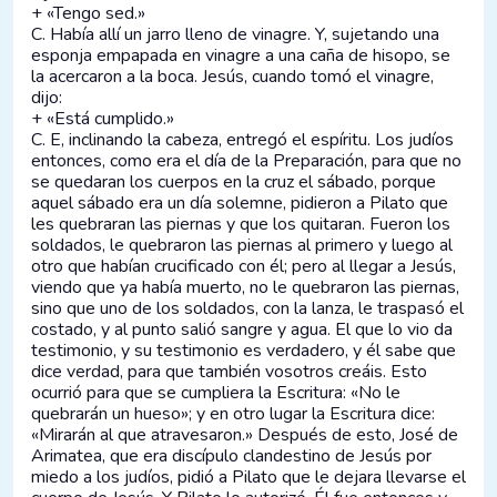
+ «Tengo sed.»
C. Había allí un jarro lleno de vinagre. Y, sujetando una
esponja empapada en vinagre a una caña de hisopo, se
la acercaron a la boca. Jesús, cuando tomó el vinagre,
dijo:
+ «Está cumplido.»
C. E, inclinando la cabeza, entregó el espíritu. Los judíos
entonces, como era el día de la Preparación, para que no
se quedaran los cuerpos en la cruz el sábado, porque
aquel sábado era un día solemne, pidieron a Pilato que
les quebraran las piernas y que los quitaran. Fueron los
soldados, le quebraron las piernas al primero y luego al
otro que habían crucificado con él; pero al llegar a Jesús,
viendo que ya había muerto, no le quebraron las piernas,
sino que uno de los soldados, con la lanza, le traspasó el
costado, y al punto salió sangre y agua. El que lo vio da
testimonio, y su testimonio es verdadero, y él sabe que
dice verdad, para que también vosotros creáis. Esto
ocurrió para que se cumpliera la Escritura: «No le
quebrarán un hueso»; y en otro lugar la Escritura dice:
«Mirarán al que atravesaron.» Después de esto, José de
Arimatea, que era discípulo clandestino de Jesús por
miedo a los judíos, pidió a Pilato que le dejara llevarse el