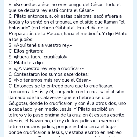
S. «Si sueltas a ése, no eres amigo del César. Todo el
que se declara rey está contra el César.»
C. Pilato entonces, al oír estas palabras, sacó afuera a
Jesús y lo sentó en el tribunal, en el sitio que llaman “el
Enlosado” (en hebreo Gábbata). Era el día de la
Preparación de la Pascua, hacia el mediodía. Y dijo Pilato
a los judíos:
S. «Aquí tenéis a vuestro rey.»
C. Ellos gritaron:
S. «¡Fuera, fuera; crucifícalo!»
C. Pilato les dijo:
S. «¿A vuestro rey voy a crucificar?»
C. Contestaron los sumos sacerdotes:
S. «No tenemos más rey que al César.»
C. Entonces se lo entregó para que lo crucificaran.
Tomaron a Jesús, y él, cargando con la cruz, salió al sitio
llamado «de la Calavera» (que en hebreo se dice
Gólgota), donde lo crucificaron; y con él a otros dos, uno
a cada lado, y en medio, Jesús. Y Pilato escribió un
letrero y lo puso encima de la cruz; en él estaba escrito:
«Jesús, el Nazareno, el rey de los judíos.» Leyeron el
letrero muchos judíos, porque estaba cerca el lugar
donde crucificaron a Jesús, y estaba escrito en hebreo,