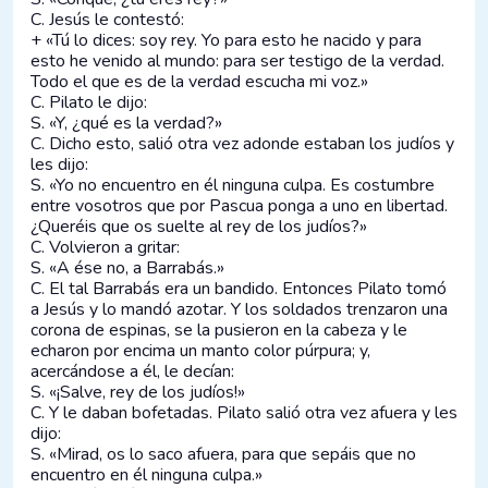
C. Jesús le contestó:
+ «Tú lo dices: soy rey. Yo para esto he nacido y para
esto he venido al mundo: para ser testigo de la verdad.
Todo el que es de la verdad escucha mi voz.»
C. Pilato le dijo:
S. «Y, ¿qué es la verdad?»
C. Dicho esto, salió otra vez adonde estaban los judíos y
les dijo:
S. «Yo no encuentro en él ninguna culpa. Es costumbre
entre vosotros que por Pascua ponga a uno en libertad.
¿Queréis que os suelte al rey de los judíos?»
C. Volvieron a gritar:
S. «A ése no, a Barrabás.»
C. El tal Barrabás era un bandido. Entonces Pilato tomó
a Jesús y lo mandó azotar. Y los soldados trenzaron una
corona de espinas, se la pusieron en la cabeza y le
echaron por encima un manto color púrpura; y,
acercándose a él, le decían:
S. «¡Salve, rey de los judíos!»
C. Y le daban bofetadas. Pilato salió otra vez afuera y les
dijo:
S. «Mirad, os lo saco afuera, para que sepáis que no
encuentro en él ninguna culpa.»