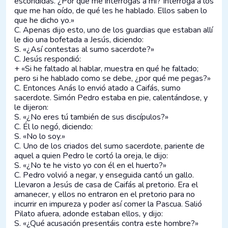
escondidas. ¿Por qué me interrogas a mí? Interroga a los
que me han oído, de qué les he hablado. Ellos saben lo
que he dicho yo.»
C. Apenas dijo esto, uno de los guardias que estaban allí
le dio una bofetada a Jesús, diciendo:
S. «¿Así contestas al sumo sacerdote?»
C. Jesús respondió:
+ «Si he faltado al hablar, muestra en qué he faltado;
pero si he hablado como se debe, ¿por qué me pegas?»
C. Entonces Anás lo envió atado a Caifás, sumo
sacerdote. Simón Pedro estaba en pie, calentándose, y
le dijeron:
S. «¿No eres tú también de sus discípulos?»
C. Él lo negó, diciendo:
S. «No lo soy.»
C. Uno de los criados del sumo sacerdote, pariente de
aquel a quien Pedro le cortó la oreja, le dijo:
S. «¿No te he visto yo con él en el huerto?»
C. Pedro volvió a negar, y enseguida cantó un gallo.
Llevaron a Jesús de casa de Caifás al pretorio. Era el
amanecer, y ellos no entraron en el pretorio para no
incurrir en impureza y poder así comer la Pascua. Salió
Pilato afuera, adonde estaban ellos, y dijo:
S. «¿Qué acusación presentáis contra este hombre?»