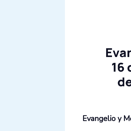
Evan
16 
de
Evangelio y M