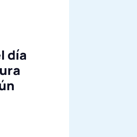
l día
tura
gún