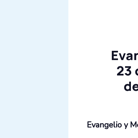
Evan
23 
de
Evangelio y M