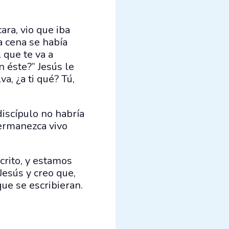
ara, vio que iba
a cena se había
 que te va a
on éste?” Jesús le
a, ¿a ti qué? Tú,
iscípulo no habría
permanezca vivo
crito, y estamos
Jesús y creo que,
que se escribieran.