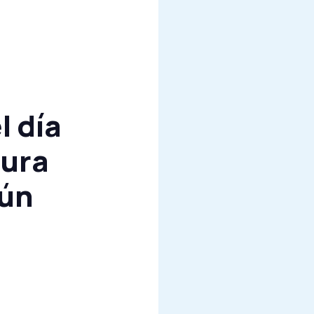
l día
tura
gún