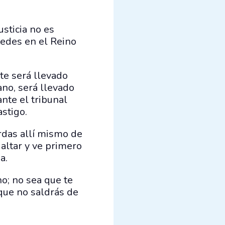
usticia no es
tedes en el Reino
te será llevado
ano, será llevado
ante el tribunal
astigo.
erdas allí mismo de
 altar y ve primero
a.
no; no sea que te
o que no saldrás de