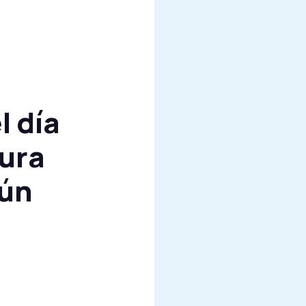
l día
tura
gún