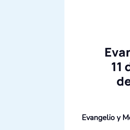
Evan
11 
de
Evangelio y M