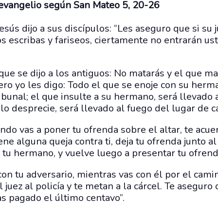
 evangelio según San Mateo 5, 20-26
sús dijo a sus discípulos: “Les aseguro que si su j
s escribas y fariseos, ciertamente no entrarán us
ue se dijo a los antiguos: No matarás y el que ma
Pero yo les digo: Todo el que se enoje con su herm
ibunal; el que insulte a su hermano, será llevado 
lo desprecie, será llevado al fuego del lugar de c
uando vas a poner tu ofrenda sobre el altar, te acu
ne alguna queja contra ti, deja tu ofrenda junto al
n tu hermano, y vuelve luego a presentar tu ofrend
on tu adversario, mientras vas con él por el cami
l juez al policía y te metan a la cárcel. Te asegur
as pagado el último centavo”.