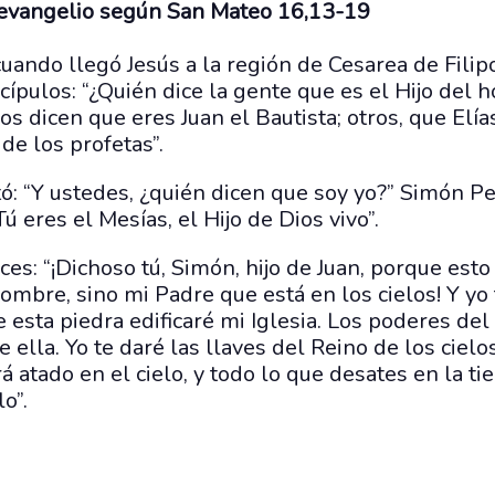
 evangelio según San Mateo 16,13-19
uando llegó Jesús a la región de Cesarea de Filipo
cípulos: “¿Quién dice la gente que es el Hijo del 
s dicen que eres Juan el Bautista; otros, que Elías
de los profetas”.
ó: “Y ustedes, ¿quién dicen que soy yo?” Simón P
“Tú eres el Mesías, el Hijo de Dios vivo”.
ces: “¡Dichoso tú, Simón, hijo de Juan, porque esto
mbre, sino mi Padre que está en los cielos! Y yo t
 esta piedra edificaré mi Iglesia. Los poderes del
 ella. Yo te daré las llaves del Reino de los cielo
rá atado en el cielo, y todo lo que desates en la ti
o”.