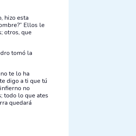
, hizo esta
hombre?” Ellos le
; otros, que
edro tomó la
 no te lo ha
e digo a ti que tú
 infierno no
s; todo lo que ates
erra quedará