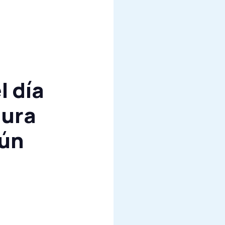
l día
tura
gún