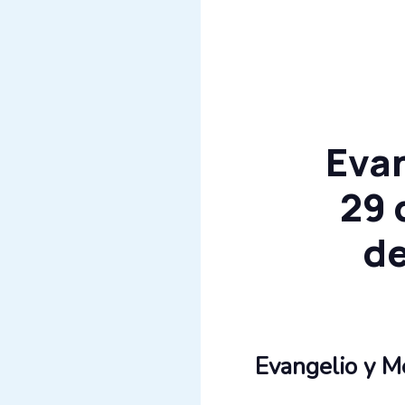
Evan
29 
de
Evangelio y M