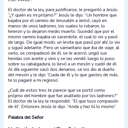
El doctor de la ley, para justificarse, le preguntó a Jesús:
“¿Y quién es mi prójimo?” Jesús le dijo: “Un hombre que
bajaba por el camino de Jerusalén a Jericó, cayó en
manos de unos ladrones, los cuales lo robaron, lo
hirieron y lo dejaron medio muerto. Sucedió que por el
mismo camino bajaba un sacerdote, el cual lo vio y pasó
de largo. De igual modo, un levita que pasó por ahí, lo vio
y siguió adelante. Pero un samaritano que iba de viaje, al
verlo, se compadeció de él, se le acercó, ungió sus
heridas con aceite y vino y se las vendó; luego lo puso
sobre su cabalgadura, lo llevó a un mesón y cuidó de él.
Al día siguiente sacó dos denarios, se los dio al dueño
del mesón y le dijo: 'Cuida de él y lo que gastes de más,
te lo pagaré a mi regreso’.
¿Cuál de estos tres te parece que se portó como
prójimo del hombre que fue asaltado por los ladrones?”
El doctor de la ley le respondió: “El que tuvo compasión
de él”. Entonces Jesús le dijo: “Anda y haz tú lo mismo”.
Palabra del Señor