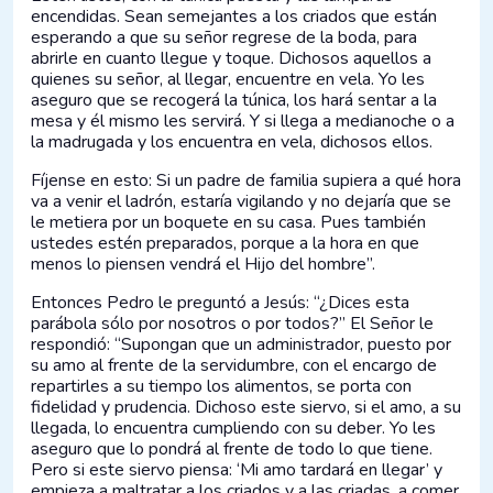
encendidas. Sean semejantes a los criados que están
esperando a que su señor regrese de la boda, para
abrirle en cuanto llegue y toque. Dichosos aquellos a
quienes su señor, al llegar, encuentre en vela. Yo les
aseguro que se recogerá la túnica, los hará sentar a la
mesa y él mismo les servirá. Y si llega a medianoche o a
la madrugada y los encuentra en vela, dichosos ellos.
Fíjense en esto: Si un padre de familia supiera a qué hora
va a venir el ladrón, estaría vigilando y no dejaría que se
le metiera por un boquete en su casa. Pues también
ustedes estén preparados, porque a la hora en que
menos lo piensen vendrá el Hijo del hombre”.
Entonces Pedro le preguntó a Jesús: “¿Dices esta
parábola sólo por nosotros o por todos?” El Señor le
respondió: “Supongan que un administrador, puesto por
su amo al frente de la servidumbre, con el encargo de
repartirles a su tiempo los alimentos, se porta con
fidelidad y prudencia. Dichoso este siervo, si el amo, a su
llegada, lo encuentra cumpliendo con su deber. Yo les
aseguro que lo pondrá al frente de todo lo que tiene.
Pero si este siervo piensa: ‘Mi amo tardará en llegar’ y
empieza a maltratar a los criados y a las criadas, a comer,