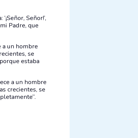
 ‘¡Señor, Señor!’,
 mi Padre, que
ce a un hombre
recientes, se
, porque estaba
arece a un hombre
as crecientes, se
pletamente’’.