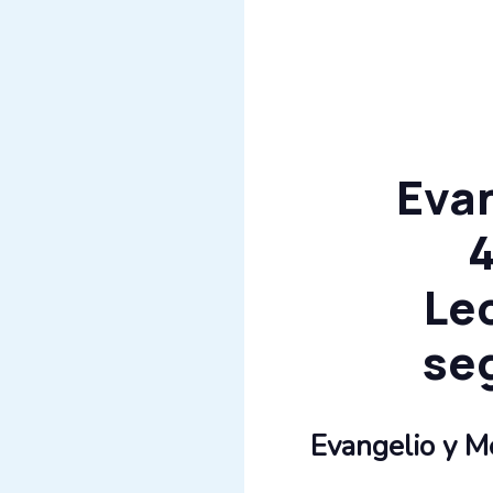
Evan
4
Le
se
Evangelio y M