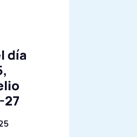
l día
5,
lio
-27
025