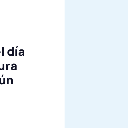
l día
ura
gún