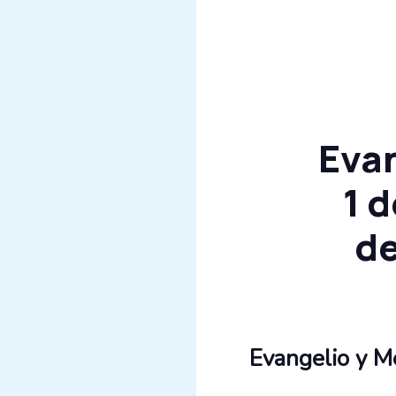
Evan
1 
de
Evangelio y Me