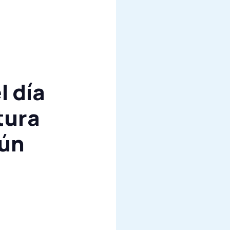
l día
tura
gún