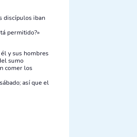
 discípulos iban
stá permitido?»
o él y sus hombres
 del sumo
en comer los
sábado; así que el