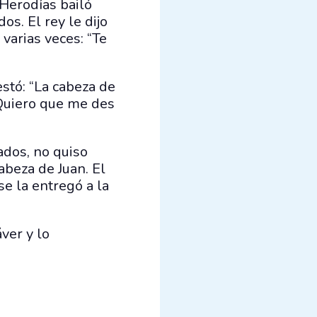
 Herodías bailó
os. El rey le dijo
 varias veces: “Te
estó: “La cabeza de
 “Quiero que me des
ados, no quiso
abeza de Juan. El
se la entregó a la
ver y lo