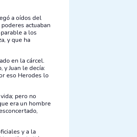
egó a oídos del
s poderes actuaban
mparable a los
za, y que ha
do en la cárcel.
 y Juan le decía:
Por eso Herodes lo
 vida; pero no
 que era un hombre
desconcertado,
iciales y a la