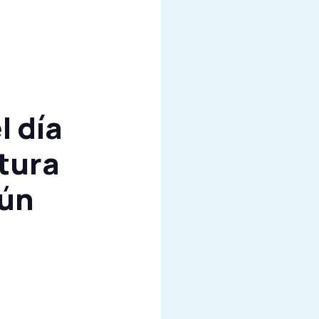
l día
tura
gún