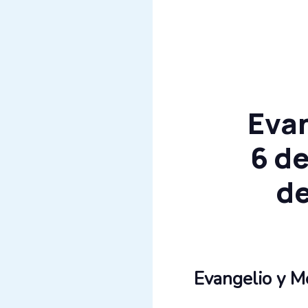
Evan
6 d
de
Evangelio y Me