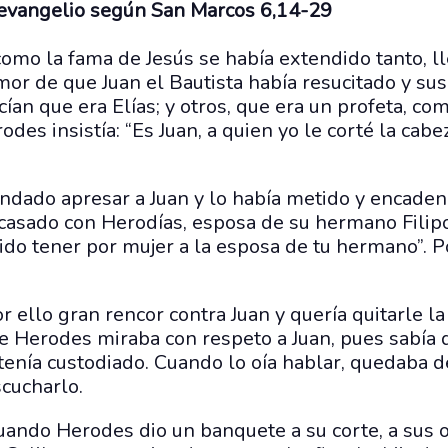
 evangelio según San Marcos 6,14-29
omo la fama de Jesús se había extendido tanto, ll
mor de que Juan el Bautista había resucitado y su
cían que era Elías; y otros, que era un profeta, co
des insistía: “Es Juan, a quien yo le corté la cabe
dado apresar a Juan y lo había metido y encadena
asado con Herodías, esposa de su hermano Filipo,
ido tener por mujer a la esposa de tu hermano”. 
.
r ello gran rencor contra Juan y quería quitarle la
e Herodes miraba con respeto a Juan, pues sabía
o tenía custodiado. Cuando lo oía hablar, quedaba 
cucharlo.
uando Herodes dio un banquete a su corte, a sus of