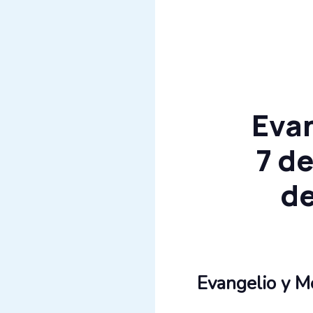
Evan
7 d
de
Evangelio y Me