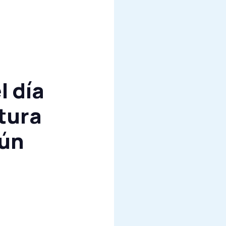
l día
tura
gún