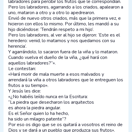
labradores para percibir los frutos que le correspondían.
Pero los labradores, agarrando a los criados, apalearon a
uno, mataron a otro y a otro lo apedrearon.
Envió de nuevo otros criados, más que la primera vez, e
hicieron con ellos lo mismo. Por último, les mandó a su
hijo diciéndose: ‘Tendrán respeto a mi hijo’.
Pero los labradores, al ver al hijo se dijeron: ‘Este es el
heredero: venid, lo matamos y nos quedamos con su
herencia’.
Y agarrándolo, lo sacaron fuera de la viña y lo mataron.
Cuando vuelva el dueño de la viña, ¿qué hará con
aquellos labradores?”».
Le contestan:
«Hará morir de mala muerte a esos malvados y
arrendará la viña a otros labradores que le entreguen los
frutos a su tiempo».
Y Jesús les dice:
«¿No habéis leído nunca en la Escritura:
“La piedra que desecharon los arquitectos
es ahora la piedra angular.
Es el Señor quien lo ha hecho,
ha sido un milagro patente”?
Por eso os digo que se os quitará a vosotros el reino de
Dios y se dará a un pueblo que produzca sus frutos».