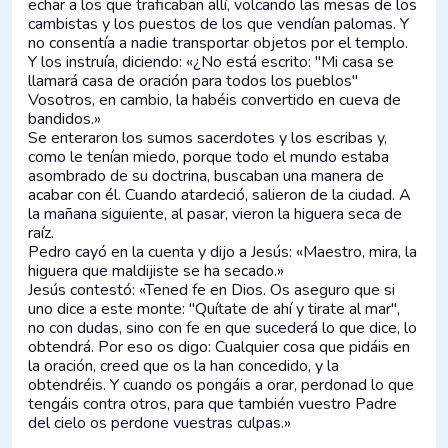
echar a los que traficaban allí, volcando las mesas de los
cambistas y los puestos de los que vendían palomas. Y
no consentía a nadie transportar objetos por el templo.
Y los instruía, diciendo: «¿No está escrito: "Mi casa se
llamará casa de oración para todos los pueblos"
Vosotros, en cambio, la habéis convertido en cueva de
bandidos.»
Se enteraron los sumos sacerdotes y los escribas y,
como le tenían miedo, porque todo el mundo estaba
asombrado de su doctrina, buscaban una manera de
acabar con él. Cuando atardeció, salieron de la ciudad. A
la mañana siguiente, al pasar, vieron la higuera seca de
raíz.
Pedro cayó en la cuenta y dijo a Jesús: «Maestro, mira, la
higuera que maldijiste se ha secado.»
Jesús contestó: «Tened fe en Dios. Os aseguro que si
uno dice a este monte: "Quítate de ahí y tirate al mar",
no con dudas, sino con fe en que sucederá lo que dice, lo
obtendrá. Por eso os digo: Cualquier cosa que pidáis en
la oración, creed que os la han concedido, y la
obtendréis. Y cuando os pongáis a orar, perdonad lo que
tengáis contra otros, para que también vuestro Padre
del cielo os perdone vuestras culpas.»