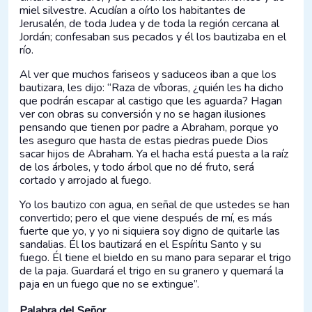
miel silvestre. Acudían a oírlo los habitantes de
Jerusalén, de toda Judea y de toda la región cercana al
Jordán; confesaban sus pecados y él los bautizaba en el
río.
Al ver que muchos fariseos y saduceos iban a que los
bautizara, les dijo: “Raza de víboras, ¿quién les ha dicho
que podrán escapar al castigo que les aguarda? Hagan
ver con obras su conversión y no se hagan ilusiones
pensando que tienen por padre a Abraham, porque yo
les aseguro que hasta de estas piedras puede Dios
sacar hijos de Abraham. Ya el hacha está puesta a la raíz
de los árboles, y todo árbol que no dé fruto, será
cortado y arrojado al fuego.
Yo los bautizo con agua, en señal de que ustedes se han
convertido; pero el que viene después de mí, es más
fuerte que yo, y yo ni siquiera soy digno de quitarle las
sandalias. Él los bautizará en el Espíritu Santo y su
fuego. Él tiene el bieldo en su mano para separar el trigo
de la paja. Guardará el trigo en su granero y quemará la
paja en un fuego que no se extingue”.
Palabra del Señor