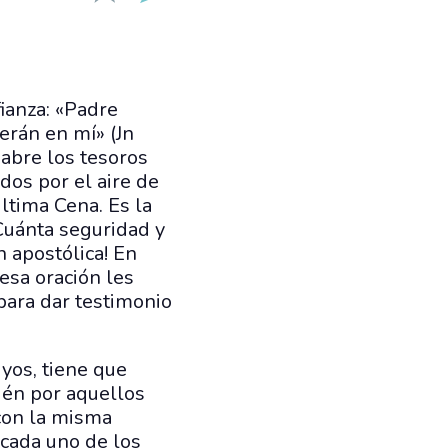
ianza: «Padre
eerán en mí» (Jn
 abre los tesoros
os por el aire de
ltima Cena. Es la
¡Cuánta seguridad y
n apostólica! En
 esa oración les
 para dar testimonio
uyos, tiene que
ién por aquellos
 con la misma
 cada uno de los