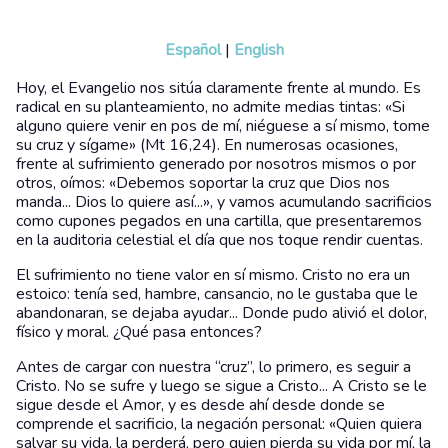
Español
|
English
Hoy, el Evangelio nos sitúa claramente frente al mundo. Es
radical en su planteamiento, no admite medias tintas: «Si
alguno quiere venir en pos de mí, niéguese a sí mismo, tome
su cruz y sígame» (Mt 16,24). En numerosas ocasiones,
frente al sufrimiento generado por nosotros mismos o por
otros, oímos: «Debemos soportar la cruz que Dios nos
manda... Dios lo quiere así...», y vamos acumulando sacrificios
como cupones pegados en una cartilla, que presentaremos
en la auditoria celestial el día que nos toque rendir cuentas.
El sufrimiento no tiene valor en sí mismo. Cristo no era un
estoico: tenía sed, hambre, cansancio, no le gustaba que le
abandonaran, se dejaba ayudar... Donde pudo alivió el dolor,
físico y moral. ¿Qué pasa entonces?
Antes de cargar con nuestra “cruz”, lo primero, es seguir a
Cristo. No se sufre y luego se sigue a Cristo... A Cristo se le
sigue desde el Amor, y es desde ahí desde donde se
comprende el sacrificio, la negación personal: «Quien quiera
salvar su vida, la perderá, pero quien pierda su vida por mí, la