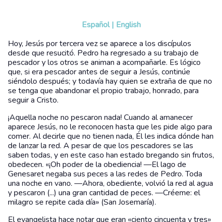
Español
|
English
Hoy, Jesús por tercera vez se aparece a los discípulos
desde que resucitó. Pedro ha regresado a su trabajo de
pescador y los otros se animan a acompañarle. Es lógico
que, si era pescador antes de seguir a Jesús, continúe
siéndolo después; y todavía hay quien se extraña de que no
se tenga que abandonar el propio trabajo, honrado, para
seguir a Cristo.
¡Aquella noche no pescaron nada! Cuando al amanecer
aparece Jesús, no le reconocen hasta que les pide algo para
comer. Al decirle que no tienen nada, Él les indica dónde han
de lanzar la red. A pesar de que los pescadores se las
saben todas, y en este caso han estado bregando sin frutos,
obedecen. «¡Oh poder de la obediencia! —El lago de
Genesaret negaba sus peces a las redes de Pedro. Toda
una noche en vano. —Ahora, obediente, volvió la red al agua
y pescaron (...) una gran cantidad de peces. —Créeme: el
milagro se repite cada día» (San Josemaría).
El evangelista hace notar que eran «ciento cincuenta y tres»