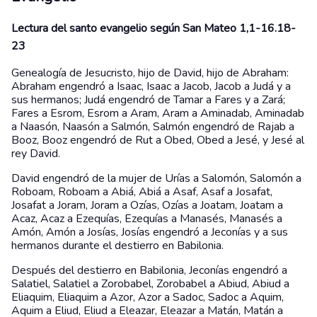
Lectura del santo evangelio según San Mateo 1,1-16.18-
23
Genealogía de Jesucristo, hijo de David, hijo de Abraham:
Abraham engendró a Isaac, Isaac a Jacob, Jacob a Judá y a
sus hermanos; Judá engendró de Tamar a Fares y a Zará;
Fares a Esrom, Esrom a Aram, Aram a Aminadab, Aminadab
a Naasón, Naasón a Salmón, Salmón engendró de Rajab a
Booz, Booz engendró de Rut a Obed, Obed a Jesé, y Jesé al
rey David.
David engendró de la mujer de Urías a Salomón, Salomón a
Roboam, Roboam a Abiá, Abiá a Asaf, Asaf a Josafat,
Josafat a Joram, Joram a Ozías, Ozías a Joatam, Joatam a
Acaz, Acaz a Ezequías, Ezequías a Manasés, Manasés a
Amón, Amón a Josías, Josías engendró a Jeconías y a sus
hermanos durante el destierro en Babilonia.
Después del destierro en Babilonia, Jeconías engendró a
Salatiel, Salatiel a Zorobabel, Zorobabel a Abiud, Abiud a
Eliaquim, Eliaquim a Azor, Azor a Sadoc, Sadoc a Aquim,
Aquim a Eliud, Eliud a Eleazar, Eleazar a Matán, Matán a