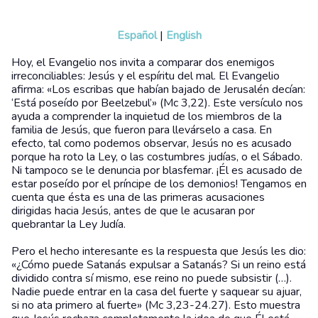
Español
|
English
Hoy, el Evangelio nos invita a comparar dos enemigos
irreconciliables: Jesús y el espíritu del mal. El Evangelio
afirma: «Los escribas que habían bajado de Jerusalén decían:
‘Está poseído por Beelzebul’» (Mc 3,22). Este versículo nos
ayuda a comprender la inquietud de los miembros de la
familia de Jesús, que fueron para llevárselo a casa. En
efecto, tal como podemos observar, Jesús no es acusado
porque ha roto la Ley, o las costumbres judías, o el Sábado.
Ni tampoco se le denuncia por blasfemar. ¡Él es acusado de
estar poseído por el príncipe de los demonios! Tengamos en
cuenta que ésta es una de las primeras acusaciones
dirigidas hacia Jesús, antes de que le acusaran por
quebrantar la Ley Judía.
Pero el hecho interesante es la respuesta que Jesús les dio:
«¿Cómo puede Satanás expulsar a Satanás? Si un reino está
dividido contra sí mismo, ese reino no puede subsistir (…).
Nadie puede entrar en la casa del fuerte y saquear su ajuar,
si no ata primero al fuerte» (Mc 3,23-24.27). Esto muestra