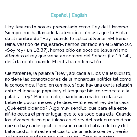
Español
|
English
Hoy, Jesucristo nos es presentado como Rey del Universo.
Siempre me ha llamado la atención el énfasis que la Biblia
da al nombre de “Rey” cuando lo aplica al Señor. «El Señor
reina, vestido de majestad», hemos cantado en el Salmo 92.
«Soy rey» (Jn 18,37), hemos oído en boca de Jesús mismo.
«Bendito el rey que viene en nombre del Señor» (Lc 19,14),
decía la gente cuando Él entraba en Jerusalén.
Ciertamente, la palabra “Rey”, aplicada a Dios y a Jesucristo,
no tiene las connotaciones de la monarquía política tal como
la conocemos. Pero, en cambio, sí que hay una cierta relación
entre el lenguaje popular y el lenguaje bíblico respecto a la
palabra “rey”. Por ejemplo, cuando una madre cuida a su
bebé de pocos meses y le dice: —Tú eres el rey de la casa.
¿Qué está diciendo? Algo muy sencillo: que para ella este
niñito ocupa el primer lugar, que lo es todo para ella. Cuando
los jóvenes dicen que fulano es el rey del rock quieren decir
que no hay nadie igual, lo mismo cuando hablan del rey del
baloncesto. Entrad en el cuarto de un adolescente y veréis