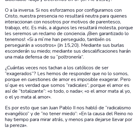
O a la inversa. Si nos esforzamos por configurarnos con
Cristo, nuestra presencia no resultará neutra para quienes
interaccionan con nosotros por motivos de parentesco,
trabajo, etc. Es más, a algunos les resultará molesta, porque
les seremos un reclamo de conciencia. ¡Bien garantizado lo
tenemos!: «Si a mí me han perseguido, también os
perseguirán a vosotros» (Jn 15,20). Mediante sus burlas
esconderán su miedo; mediante sus descalificaciones harán
una mala defensa de su “poltronería”.
¿Cuántas veces nos tachan a los católicos de ser
“exagerados”? Les hemos de responder que no lo somos,
porque en cuestiones de amor es imposible exagerar. Pero
sí que es verdad que somos “radicales”, porque el amor es
así de “totalizante”: «o todo, o nada»; «o el amor mata al yo,
o el yo mata al amor».
Es por esto que san Juan Pablo II nos habló de “radicalismo
evangélico” y de “no tener miedo”: «En la causa del Reino no
hay tiempo para mirar atrás, y menos para dejarse llevar por
la pereza».