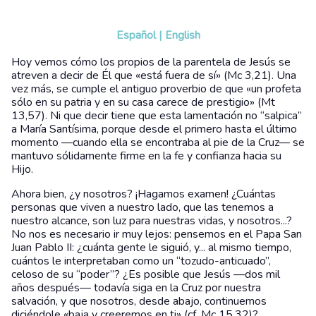
Español
|
English
Hoy vemos cómo los propios de la parentela de Jesús se
atreven a decir de Él que «está fuera de sí» (Mc 3,21). Una
vez más, se cumple el antiguo proverbio de que «un profeta
sólo en su patria y en su casa carece de prestigio» (Mt
13,57). Ni que decir tiene que esta lamentación no “salpica”
a María Santísima, porque desde el primero hasta el último
momento —cuando ella se encontraba al pie de la Cruz— se
mantuvo sólidamente firme en la fe y confianza hacia su
Hijo.
Ahora bien, ¿y nosotros? ¡Hagamos examen! ¿Cuántas
personas que viven a nuestro lado, que las tenemos a
nuestro alcance, son luz para nuestras vidas, y nosotros...?
No nos es necesario ir muy lejos: pensemos en el Papa San
Juan Pablo II: ¿cuánta gente le siguió, y... al mismo tiempo,
cuántos le interpretaban como un “tozudo-anticuado”,
celoso de su “poder”? ¿Es posible que Jesús —dos mil
años después— todavía siga en la Cruz por nuestra
salvación, y que nosotros, desde abajo, continuemos
diciéndole «baja y creeremos en ti» (cf. Mc 15,32)?