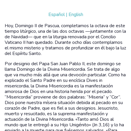
Español
|
English
Hoy, Domingo II de Pascua, completamos la octava de este
tiempo litúrgico, una de las dos octavas —juntamente con la
de Navidad— que en la liturgia renovada por el Concilio
Vaticano II han quedado. Durante ocho días contemplamos
el mismo misterio y tratamos de profundizar en él bajo la luz
del Espíritu Santo.
Por designio del Papa San Juan Pablo II, este domingo se
llama Domingo de la Divina Misericordia. Se trata de algo
que va mucho más allá que una devoción particular. Como ha
explicado el Santo Padre en su encíclica Dives in
misericordia, la Divina Misericordia es la manifestación
amorosa de Dios en una historia herida por el pecado.
“Misericordia” proviene de dos palabras: “Miseria” y “Cor”.
Dios pone nuestra mísera situación debida al pecado en su
corazón de Padre, que es fiel a sus designios. Jesucristo,
muerto y resucitado, es la suprema manifestación y
actuación de la Divina Misericordia. «Tanto amó Dios al
mundo que le entregó a su Hijo Unigénito» (Jn 3,16) y lo ha
enviado a la muerte para que fuésemos salvados. «Para