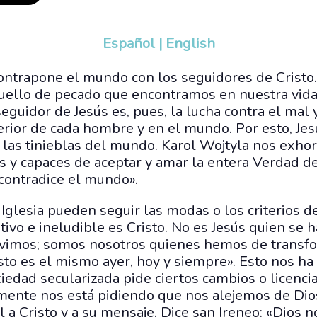
Español
|
English
contrapone el mundo con los seguidores de Cristo
uello de pecado que encontramos en nuestra vida
 seguidor de Jesús es, pues, la lucha contra el mal
erior de cada hombre y en el mundo. Por esto, Jes
a las tinieblas del mundo. Karol Wojtyla nos exho
s y capaces de aceptar y amar la entera Verdad de
contradice el mundo».
la Iglesia pueden seguir las modas o los criterios 
nitivo e ineludible es Cristo. No es Jesús quien se 
vimos; somos nosotros quienes hemos de transf
isto es el mismo ayer, hoy y siempre». Esto nos ha
edad secularizada pide ciertos cambios o licencias
emente nos está pidiendo que nos alejemos de Dios.
 a Cristo y a su mensaje. Dice san Ireneo: «Dios 