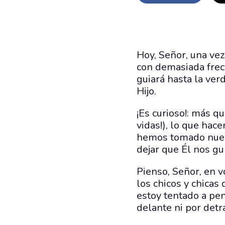
Hoy, Señor, una vez
con demasiada frecu
guiará hasta la ver
Hijo.
¡Es curioso!: más q
vidas!), lo que hac
hemos tomado nuestr
dejar que Él nos gu
Pienso, Señor, en v
los chicos y chicas
estoy tentado a pen
delante ni por detr