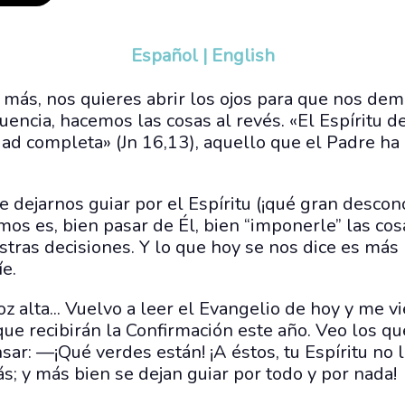
Español
|
English
 más, nos quieres abrir los ojos para que nos dem
encia, hacemos las cosas al revés. «El Espíritu de
dad completa» (Jn 16,13), aquello que el Padre ha
ue dejarnos guiar por el Espíritu (¡qué gran desco
emos es, bien pasar de Él, bien “imponerle” las cos
as decisiones. Y lo que hoy se nos dice es más b
íe.
oz alta... Vuelvo a leer el Evangelio de hoy y me v
 que recibirán la Confirmación este año. Veo los q
sar: —¡Qué verdes están! ¡A éstos, tu Espíritu no l
ás; y más bien se dejan guiar por todo y por nada!