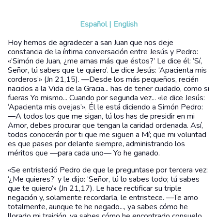
Español
|
English
Hoy hemos de agradecer a san Juan que nos deje
constancia de la íntima conversación entre Jesús y Pedro:
«‘Simón de Juan, ¿me amas más que éstos?’ Le dice él: ‘Sí,
Señor, tú sabes que te quiero’. Le dice Jesús: ‘Apacienta mis
corderos’» (Jn 21,15). —Desde los más pequeños, recién
nacidos a la Vida de la Gracia... has de tener cuidado, como si
fueras Yo mismo... Cuando por segunda vez... «le dice Jesús:
‘Apacienta mis ovejas’», Él le está diciendo a Simón Pedro:
—A todos los que me sigan, tú los has de presidir en mi
Amor, debes procurar que tengan la caridad ordenada. Así,
todos conocerán por ti que me siguen a Mí; que mi voluntad
es que pases por delante siempre, administrando los
méritos que —para cada uno— Yo he ganado.
«Se entristeció Pedro de que le preguntase por tercera vez:
‘¿Me quieres?’ y le dijo: ‘Señor, tú lo sabes todo; tú sabes
que te quiero’» (Jn 21,17). Le hace rectificar su triple
negación y, solamente recordarla, le entristece. —Te amo
totalmente, aunque te he negado..., ya sabes cómo he
llorado mi traición, ya sabes cómo he encontrado consuelo