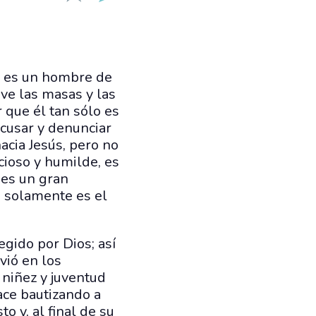
n es un hombre de
eve las masas y las
 que él tan sólo es
acusar y denunciar
hacia Jesús, pero no
cioso y humilde, es
 es un gran
o solamente es el
egido por Dios; así
ivió en los
u niñez y juventud
ace bautizando a
o y, al final de su