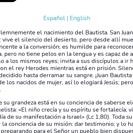
Español
|
English
lemnemente el nacimiento del Bautista. San Jua
 vive el silencio del desierto, pero desde allí mu
incente a la conversión; es humilde para reconocer
ra, pero no tiene pelos en la lengua y es capaz de 
uso a los mismos reyes; invita a sus discípulos a ir 
on el rey Herodes mientras está en prisión. Silen
decidido hasta derramar su sangre. ¡Juan Bautista
e los nacidos de mujer, así lo elogiará Jesús; per
.
e su grandeza está en su conciencia de saberse el
lista: «El niño crecía y su espíritu se fortalecía; v
ía de su manifestación a Israel» (Lc 1,80). Toda s
la conciencia de su misión: dar testimonio; y lo h
, preparando para el Señor un pueblo bien dispuest