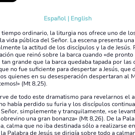
Español
|
English
l tiempo ordinario, la liturgia nos ofrece uno de 
a vida pública del Señor. La escena presenta una 
lmente la actitud de los discípulos y la de Jesús
ación que reinó sobre la barca cuando «de pronto 
tan grande que la barca quedaba tapada por las o
que no fue suficiente para despertar a Jesús, que 
los quienes en su desesperación despertaran al Ma
emos!» (Mt 8,25).
irve de todo este dramatismo para revelarnos el a
no había perdido su furia y los discípulos continu
 Señor, simplemente y tranquilamente, «se levant
 sobrevino una gran bonanza» (Mt 8,26). De la Pala
ma, calma que no iba destinada sólo a realizarse e
: la Palabra de Jesús se dirigía sobre todo a calma