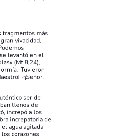
los fragmentos más
gran vivacidad,
. Podemos
se levantó en el
las» (Mt 8,24),
dormía. ¡Tuvieron
estro!: «¡Señor,
uténtico ser de
aban llenos de
ó, increpó a los
bra increpatoria de
n el agua agitada
r los corazones