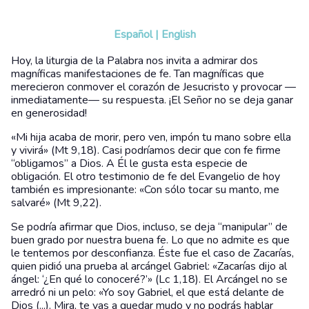
Español
|
English
Hoy, la liturgia de la Palabra nos invita a admirar dos
magníficas manifestaciones de fe. Tan magníficas que
merecieron conmover el corazón de Jesucristo y provocar —
inmediatamente— su respuesta. ¡El Señor no se deja ganar
en generosidad!
«Mi hija acaba de morir, pero ven, impón tu mano sobre ella
y vivirá» (Mt 9,18). Casi podríamos decir que con fe firme
“obligamos” a Dios. A Él le gusta esta especie de
obligación. El otro testimonio de fe del Evangelio de hoy
también es impresionante: «Con sólo tocar su manto, me
salvaré» (Mt 9,22).
Se podría afirmar que Dios, incluso, se deja “manipular” de
buen grado por nuestra buena fe. Lo que no admite es que
le tentemos por desconfianza. Éste fue el caso de Zacarías,
quien pidió una prueba al arcángel Gabriel: «Zacarías dijo al
ángel: ‘¿En qué lo conoceré?’» (Lc 1,18). El Arcángel no se
arredró ni un pelo: «Yo soy Gabriel, el que está delante de
Dios (...). Mira, te vas a quedar mudo y no podrás hablar