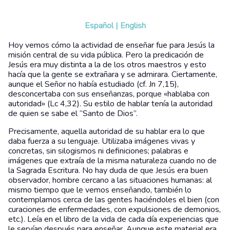
Español
|
English
Hoy vemos cómo la actividad de enseñar fue para Jesús la
misión central de su vida pública. Pero la predicación de
Jesús era muy distinta a la de los otros maestros y esto
hacía que la gente se extrañara y se admirara. Ciertamente,
aunque el Señor no había estudiado (cf. Jn 7,15),
desconcertaba con sus enseñanzas, porque «hablaba con
autoridad» (Lc 4,32). Su estilo de hablar tenía la autoridad
de quien se sabe el “Santo de Dios”.
Precisamente, aquella autoridad de su hablar era lo que
daba fuerza a su lenguaje. Utilizaba imágenes vivas y
concretas, sin silogismos ni definiciones; palabras e
imágenes que extraía de la misma naturaleza cuando no de
la Sagrada Escritura. No hay duda de que Jesús era buen
observador, hombre cercano a las situaciones humanas: al
mismo tiempo que le vemos enseñando, también lo
contemplamos cerca de las gentes haciéndoles el bien (con
curaciones de enfermedades, con expulsiones de demonios,
etc.). Leía en el libro de la vida de cada día experiencias que
le servían después para enseñar. Aunque este material era