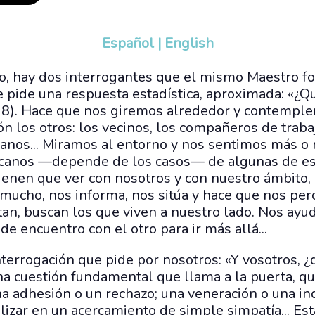
Español
|
English
o, hay dos interrogantes que el mismo Maestro fo
 pide una respuesta estadística, aproximada: «¿Qu
,18). Hace que nos giremos alrededor y contemp
ón los otros: los vecinos, los compañeros de trabaj
canos... Miramos al entorno y nos sentimos más 
rcanos —depende de los casos— de algunas de es
enen que ver con nosotros y con nuestro ámbito, “l
 mucho, nos informa, nos sitúa y hace que nos pe
an, buscan los que viven a nuestro lado. Nos ayuda
de encuentro con el otro para ir más allá...
errogación que pide por nosotros: «Y vosotros, ¿
una cuestión fundamental que llama a la puerta, 
a adhesión o un rechazo; una veneración o una ind
alizar en un acercamiento de simple simpatía... Es