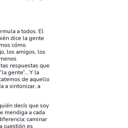
rmula a todos. El
ién dice la gente
lemos cómo
o, los amigos, los
o menos
tas respuestas que
a gente”... Y la
rcatemos de aquello
 a sintonizar, a
quién decís que soy
que mendiga a cada
iferencia; caminar
ta cuestión es