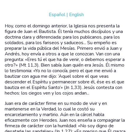
Español
|
English
Hoy, como el domingo anterior, la Iglesia nos presenta la
figura de Juan el Bautista. Él tenía muchos discípulos y una
doctrina clara y diferenciada: para los publicanos, para los
soldados, para los fariseos y saduceos... Su empeño es
preparar la vida pública del Mesías. Primero envió a Juan y
Andrés, hoy envía a otros a que le conozcan. Van con una
pregunta: «Eres tú el que ha de venir, o debemos esperar a
otro?» (Mt 11,3). Bien sabía Juan quién era Jesús. Él mismo
lo testimonia: «Yo no lo conocía, pero el que me envió a
bautizar con agua me dijo: ‘Aquel sobre el que veas
descender el Espíritu y permanecer sobre él, ése es el que
bautiza en el Espíritu Santo’» (Jn 1,33). Jesús contesta con
hechos: los ciegos ven y los cojos andan...
Juan era de carácter firme en su modo de vivir y en
mantenerse en la Verdad, lo cual le costó su
encarcelamiento y martirio. Aún en la cárcel habla
eficazmente con Herodes. Juan nos enseña a compaginar la
firmeza de carácter con la humildad: «No soy digno de
desatarle las sandalias» (Jn 1,27); «Es preciso que Él crezca