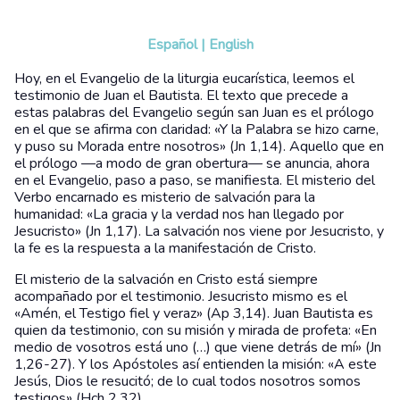
Español
|
English
Hoy, en el Evangelio de la liturgia eucarística, leemos el
testimonio de Juan el Bautista. El texto que precede a
estas palabras del Evangelio según san Juan es el prólogo
en el que se afirma con claridad: «Y la Palabra se hizo carne,
y puso su Morada entre nosotros» (Jn 1,14). Aquello que en
el prólogo —a modo de gran obertura— se anuncia, ahora
en el Evangelio, paso a paso, se manifiesta. El misterio del
Verbo encarnado es misterio de salvación para la
humanidad: «La gracia y la verdad nos han llegado por
Jesucristo» (Jn 1,17). La salvación nos viene por Jesucristo, y
la fe es la respuesta a la manifestación de Cristo.
El misterio de la salvación en Cristo está siempre
acompañado por el testimonio. Jesucristo mismo es el
«Amén, el Testigo fiel y veraz» (Ap 3,14). Juan Bautista es
quien da testimonio, con su misión y mirada de profeta: «En
medio de vosotros está uno (…) que viene detrás de mí» (Jn
1,26-27). Y los Apóstoles así entienden la misión: «A este
Jesús, Dios le resucitó; de lo cual todos nosotros somos
testigos» (Hch 2,32).