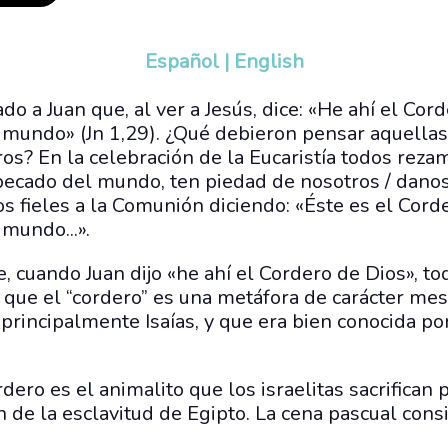
Español
|
English
 a Juan que, al ver a Jesús, dice: «He ahí el Cor
l mundo» (Jn 1,29). ¿Qué debieron pensar aquellas
s? En la celebración de la Eucaristía todos reza
pecado del mundo, ten piedad de nosotros / danos 
los fieles a la Comunión diciendo: «Éste es el Cor
 mundo...».
 cuando Juan dijo «he ahí el Cordero de Dios», t
a que el “cordero” es una metáfora de carácter me
 principalmente Isaías, y que era bien conocida p
ordero es el animalito que los israelitas sacrifica
ón de la esclavitud de Egipto. La cena pascual con