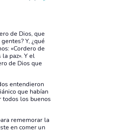
dero de Dios, que
 gentes? Y, ¿qué
mos: «Cordero de
la paz». Y el
dero de Dios que
odos entendieron
siánico que habían
or todos los buenos
n para rememorar la
siste en comer un