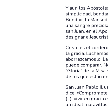
Y aun los Apóstoles
simplicidad, bondad
Bondad, la Mansedum
una sangre preciosa
san Juan, en el Apo
designar a Jesucrist
Cristo es el corde
la gracia. Luchemos
aborrezcámoslo. La
puede comparar. No
“Gloria” de la Misa
de los que están en
San Juan Pablo II, 
dice: «Comprometeos
(...). vivir en grac
un ideal maravillos