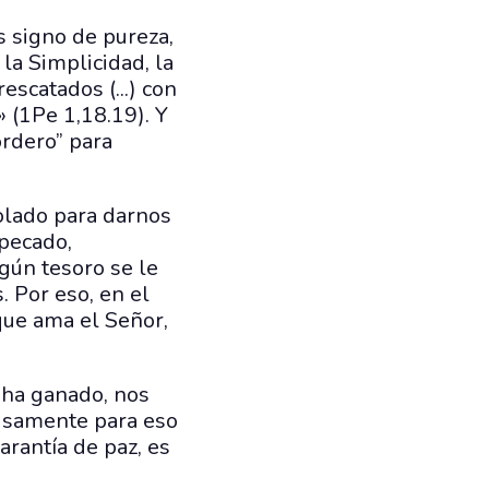
s signo de pureza,
la Simplicidad, la
scatados (...) con
» (1Pe 1,18.19). Y
ordero” para
olado para darnos
 pecado,
gún tesoro se le
 Por eso, en el
que ama el Señor,
s ha ganado, nos
cisamente para eso
garantía de paz, es