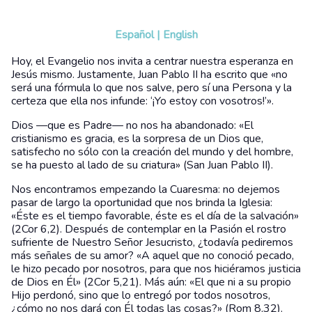
Español
|
English
Hoy, el Evangelio nos invita a centrar nuestra esperanza en
Jesús mismo. Justamente, Juan Pablo II ha escrito que «no
será una fórmula lo que nos salve, pero sí una Persona y la
certeza que ella nos infunde: ‘¡Yo estoy con vosotros!’».
Dios —que es Padre— no nos ha abandonado: «El
cristianismo es gracia, es la sorpresa de un Dios que,
satisfecho no sólo con la creación del mundo y del hombre,
se ha puesto al lado de su criatura» (San Juan Pablo II).
Nos encontramos empezando la Cuaresma: no dejemos
pasar de largo la oportunidad que nos brinda la Iglesia:
«Éste es el tiempo favorable, éste es el día de la salvación»
(2Cor 6,2). Después de contemplar en la Pasión el rostro
sufriente de Nuestro Señor Jesucristo, ¿todavía pediremos
más señales de su amor? «A aquel que no conoció pecado,
le hizo pecado por nosotros, para que nos hiciéramos justicia
de Dios en Él» (2Cor 5,21). Más aún: «El que ni a su propio
Hijo perdonó, sino que lo entregó por todos nosotros,
¿cómo no nos dará con Él todas las cosas?» (Rom 8,32).