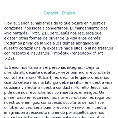
Español
|
English
Hoy, el Señor, al hablarnos de lo que ocurre en nuestros
corazones, nos incita a convertirnos. El mandamiento dice
«No matarás» (Mt 5,21), pero Jesús nos recuerda que
existen otras formas de privar de la vida a los demás.
Podemos privar de la vida a los demás abrigando en
nuestro corazón una ira excesiva hacia ellos, o al no tratarlos
con respeto e insultarlos («imbécil»; «renegado»: cf. Mt
5,22).
El Señor nos llama a ser personas íntegras: «Deja tu
ofrenda allí, delante del altar, y vete primero a reconciliarte
con tu hermano» (Mt 5,24), es decir, la fe que profesamos
cuando celebramos la Liturgia debería influir en nuestra vida
cotidiana y afectar a nuestra conducta. Por ello, Jesús nos
pide que nos reconciliemos con nuestros enemigos. Un
primer paso en el camino hacia la reconciliación es rogar por
nuestros enemigos, como Jesús solicita. Si se nos hace
difícil, entonces, sería bueno recordar y revivir en nuestra
imaginación a Jesucristo muriendo por aquellos que nos
disgustan. Si hemos sido seriamente dañados por otros,