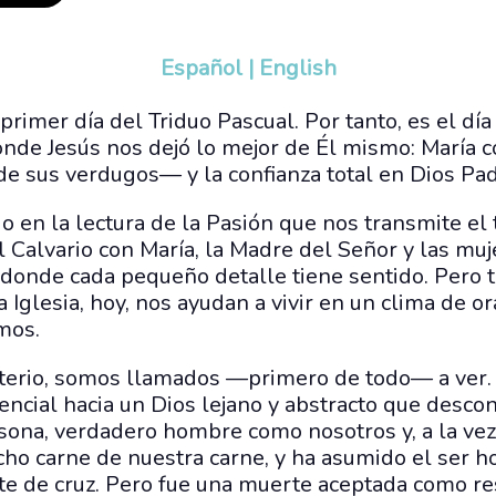
Español
|
English
rimer día del Triduo Pascual. Por tanto, es el día
donde Jesús nos dejó lo mejor de Él mismo: María 
 sus verdugos— y la confianza total en Dios Pad
 en la lectura de la Pasión que nos transmite el
l Calvario con María, la Madre del Señor y las muj
 donde cada pequeño detalle tiene sentido. Pero t
a Iglesia, hoy, nos ayudan a vivir en un clima de o
mos.
terio, somos llamados —primero de todo— a ver. L
rencial hacia un Dios lejano y abstracto que desco
sona, verdadero hombre como nosotros y, a la vez,
echo carne de nuestra carne, y ha asumido el ser 
e de cruz. Pero fue una muerte aceptada como res