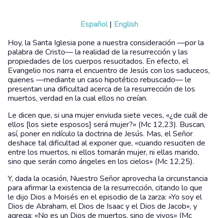
Español
|
English
Hoy, la Santa Iglesia pone a nuestra consideración —por la
palabra de Cristo— la realidad de la resurrección y las
propiedades de los cuerpos resucitados. En efecto, el
Evangelio nos narra el encuentro de Jesús con los saduceos,
quienes —mediante un caso hipotético rebuscado— le
presentan una dificultad acerca de la resurrección de los
muertos, verdad en la cual ellos no creían.
Le dicen que, si una mujer enviuda siete veces, «¿de cuál de
ellos [los siete esposos] será mujer?» (Mc 12,23). Buscan,
así, poner en ridículo la doctrina de Jesús. Mas, el Señor
deshace tal dificultad al exponer que, «cuando resuciten de
entre los muertos, ni ellos tomarán mujer, ni ellas marido,
sino que serán como ángeles en los cielos» (Mc 12,25).
Y, dada la ocasión, Nuestro Señor aprovecha la circunstancia
para afirmar la existencia de la resurrección, citando lo que
le dijo Dios a Moisés en el episodio de la zarza: «Yo soy el
Dios de Abraham, el Dios de Isaac y el Dios de Jacob», y
agrega: «No es un Dios de muertos, sino de vivos» (Mc