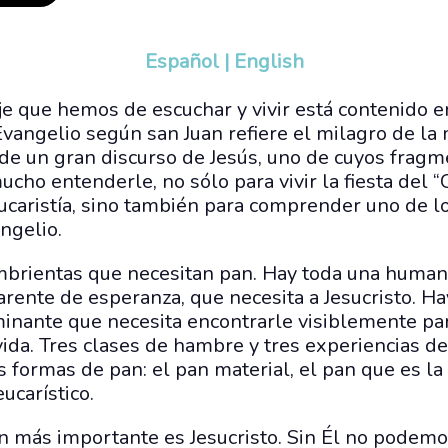
Español
|
English
e que hemos de escuchar y vivir está contenido en
Evangelio según san Juan refiere el milagro de la 
 de un gran discurso de Jesús, uno de cuyos fra
ucho entenderle, no sólo para vivir la fiesta del “
ucaristía, sino también para comprender uno de l
ngelio.
brientas que necesitan pan. Hay toda una human
carente de esperanza, que necesita a Jesucristo. H
minante que necesita encontrarle visiblemente par
 vida. Tres clases de hambre y tres experiencias d
 formas de pan: el pan material, el pan que es l
eucarístico.
 más importante es Jesucristo. Sin Él no podemos