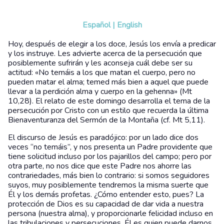
Español
|
English
Hoy, después de elegir a los doce, Jesús los envía a predicar
y los instruye. Les advierte acerca de la persecución que
posiblemente sufrirán y les aconseja cuál debe ser su
actitud: «No temáis a los que matan el cuerpo, pero no
pueden matar el alma; temed más bien a aquel que puede
llevar a la perdición alma y cuerpo en la gehenna» (Mt
10,28). El relato de este domingo desarrolla el tema de la
persecución por Cristo con un estilo que recuerda la última
Bienaventuranza del Sermón de la Montaña (cf. Mt 5,11).
El discurso de Jesús es paradójico: por un lado dice dos
veces “no temáis”, y nos presenta un Padre providente que
tiene solicitud incluso por los pajarillos del campo; pero por
otra parte, no nos dice que este Padre nos ahorre las
contrariedades, más bien lo contrario: si somos seguidores
suyos, muy posiblemente tendremos la misma suerte que
Él y los demás profetas. ¿Cómo entender esto, pues? La
protección de Dios es su capacidad de dar vida a nuestra
persona (nuestra alma), y proporcionarle felicidad incluso en
las tribulaciones y persecuciones. Él es quien puede darnos