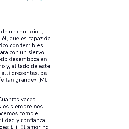
 de un centurión,
 él, que es capaz de
tico con terribles
ara con un siervo,
Y todo desemboca en
o y, al lado de este
 allí presentes, de
fe tan grande» (Mt
¡Cuántas veces
Dios siempre nos
hacemos como el
ildad y confianza.
s (...). El amor no