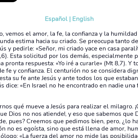
Español
|
English
o, vemos el amor, la fe, la confianza y la humildad
unda estima hacia su criado. Se preocupa tanto de
s y pedirle: «Señor, mi criado yace en casa paralí
,6). Esta solicitud por los demás, especialmente p
a pronta respuesta: «Yo iré a curarle» (Mt 8,7). 
e fe y confianza. El centurión no se considera dign
esta su fe ante Jesús y ante todos los que estaban
s dice: «En Israel no he encontrado en nadie una 
os qué mueve a Jesús para realizar el milagro. 
ue Dios no nos atiende!, y eso que sabemos que 
de, pues? Creemos que pedimos bien, pero, ¿lo 
ón no es egoísta, sino que está llena de amor, hum
ólogo: «La fuerza del amor no mide las posibilidade