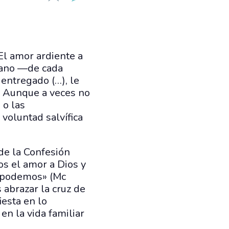
El amor ardiente a
mano —de cada
entregado (…), le
). Aunque a veces no
 o las
voluntad salvífica
 de la Confesión
os el amor a Dios y
, podemos» (Mc
 abrazar la cruz de
iesta en lo
 en la vida familiar