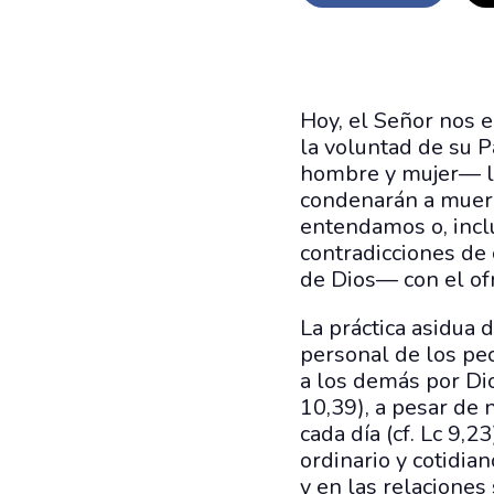
Hoy, el Señor nos e
la voluntad de su 
hombre y mujer— le
condenarán a muerte
entendamos o, inclu
contradicciones de 
de Dios— con el ofr
La práctica asidua 
personal de los pec
a los demás por Di
10,39), a pesar de 
cada día (cf. Lc 9,2
ordinario y cotidian
y en las relaciones 