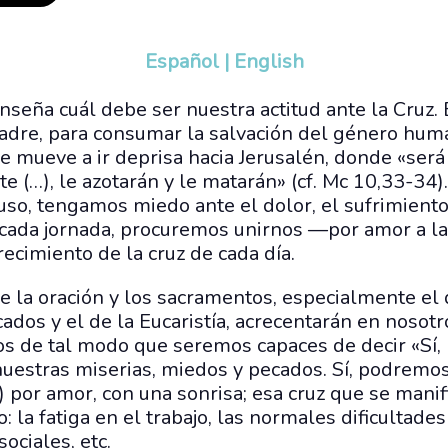
Español
|
English
nseña cuál debe ser nuestra actitud ante la Cruz. 
Padre, para consumar la salvación del género hu
 mueve a ir deprisa hacia Jerusalén, donde «será 
 (…), le azotarán y le matarán» (cf. Mc 10,33-34
so, tengamos miedo ante el dolor, el sufrimiento
cada jornada, procuremos unirnos —por amor a la 
ecimiento de la cruz de cada día.
de la oración y los sacramentos, especialmente el
ados y el de la Eucaristía, acrecentarán en nosotr
os de tal modo que seremos capaces de decir «Sí
nuestras miserias, miedos y pecados. Sí, podremos
3) por amor, con una sonrisa; esa cruz que se manif
o: la fatiga en el trabajo, las normales dificultades
sociales, etc.