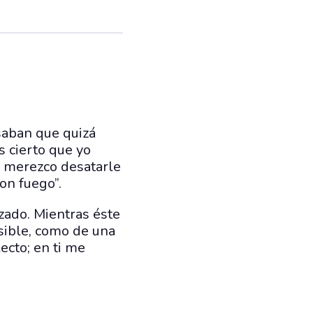
saban que quizá
s cierto que yo
o merezco desatarle
con fuego”.
zado. Mientras éste
nsible, como de una
lecto; en ti me