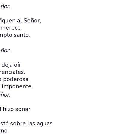
ñor.
ifiquen al Señor,
e merece.
mplo santo,
.
ñor.
 deja oír
renciales.
s poderosa,
s imponente.
ñor.
d hizo sonar
stó sobre las aguas
rno.