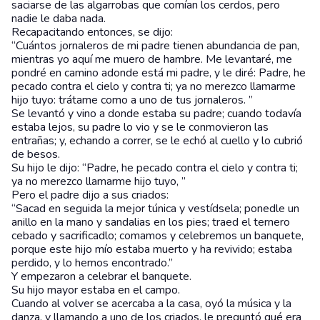
saciarse de las algarrobas que comían los cerdos, pero
nadie le daba nada.
Recapacitando entonces, se dijo:
“Cuántos jornaleros de mi padre tienen abundancia de pan,
mientras yo aquí me muero de hambre. Me levantaré, me
pondré en camino adonde está mi padre, y le diré: Padre, he
pecado contra el cielo y contra ti; ya no merezco llamarme
hijo tuyo: trátame como a uno de tus jornaleros. ”
Se levantó y vino a donde estaba su padre; cuando todavía
estaba lejos, su padre lo vio y se le conmovieron las
entrañas; y, echando a correr, se le echó al cuello y lo cubrió
de besos.
Su hijo le dijo: “Padre, he pecado contra el cielo y contra ti;
ya no merezco llamarme hijo tuyo, ”
Pero el padre dijo a sus criados:
“Sacad en seguida la mejor túnica y vestídsela; ponedle un
anillo en la mano y sandalias en los pies; traed el ternero
cebado y sacrificadlo; comamos y celebremos un banquete,
porque este hijo mío estaba muerto y ha revivido; estaba
perdido, y lo hemos encontrado.”
Y empezaron a celebrar el banquete.
Su hijo mayor estaba en el campo.
Cuando al volver se acercaba a la casa, oyó la música y la
danza, y llamando a uno de los criados, le preguntó qué era